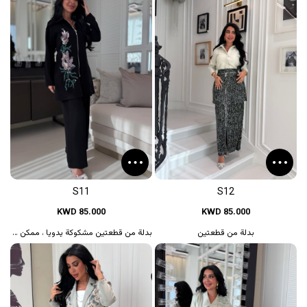
S11
S12
KWD 85.000
KWD 85.000
بدلة من قطعتين
بدلة من قطعتين مشكوكة يدويا ، ممكن تغيير...