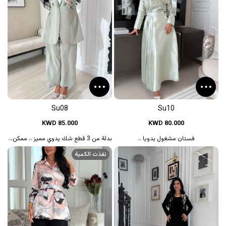
Su08
Su10
KWD 85.000
KWD 80.000
فستان مشغول يدويا ..
بدلة من 3 قطع شك يدوي مميز ،، ممكن تغيي...
نفذت الكمية