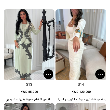
S13
S14
KWD 85.000
KWD 120.000
بدلة من قطعتين من خام الكريب والشيفون مع...
بدلة من 3 قطع مميزة وفيها شك يدوي